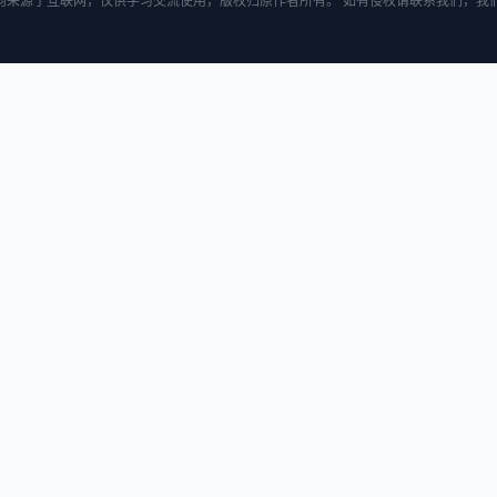
均来源于互联网，仅供学习交流使用，版权归原作者所有。 如有侵权请联系我们，我们